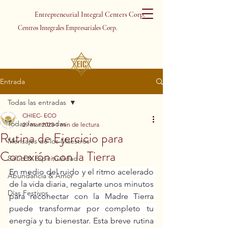
Entrepreneurial Integral Centers Corp.
Centros Integrales Empresariales Corp.
Entrada
Todas las entradas
CHIEC- ECO
Todas las entradas
29 mar 2025
1 min de lectura
Rutina de Ejercicio para
Mensajes de los Maestros
Conexión con la Tierra
Salud & Espiritualidad
En medio del ruido y el ritmo acelerado 
Abundancia & Amor
de la vida diaria, regalarte unos minutos 
Días Festivos
para reconectar con la Madre Tierra 
puede transformar por completo tu 
energía y tu bienestar. Esta breve rutina 