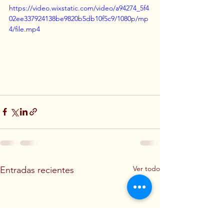
https://video.wixstatic.com/video/a94274_5f4
02ee337924138be9820b5db10f5c9/1080p/mp
4/file.mp4
Ver todo
Entradas recientes