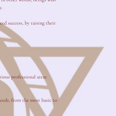
y.
 success, by raising their
rious professional areas
needs, from the most basic to