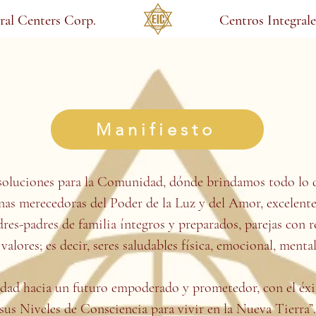
gral Centers Corp.
Centros Integrale
Manifiesto
soluciones para la Comunidad, dónde brindamos todo lo qu
nas merecedoras del Poder de la Luz y del Amor, excelentes
es-padres de familia íntegros y preparados, parejas con re
valores; es decir, seres saludables física, emocional, menta
ad hacia un futuro empoderado y prometedor, con el éxi
sus Niveles de Consciencia para vivir en la Nueva Tierra”.