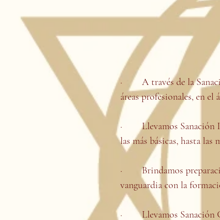
· A través de la Sanació
áreas profesionales, en el 
· Llevamos Sanación Integ
las más básicas, hasta las 
· Brindamos preparación 
vanguardia con la formaci
· Llevamos Sanación CÓS