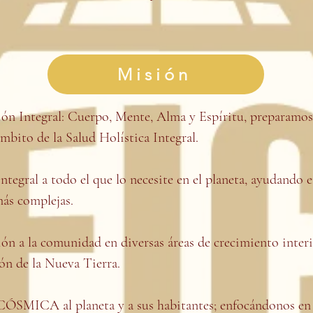
Misión
n Integral: Cuerpo, Mente, Alma y Espíritu, preparamos 
ámbito de la Salud Holística Integral.
ral a todo el que lo necesite en el planeta, ayudando e
más complejas.
a la comunidad en diversas áreas de crecimiento interio
ón de la Nueva Tierra.
MICA al planeta y a sus habitantes; enfocándonos en s