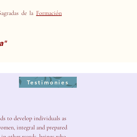
Sagradas de la
Formación
a"
Testimonies
ds to develop individuals as
women, integral and prepared
; in other words, beings who