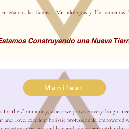
enseñamos las famosas Metodologías y Herramientas 
Estamos Construyendo una Nueva Tierr
Manifest
ns for the Community, where we provide everything it nee
t and Love, excellent holistic professionals, empowered 
hy relationships, and children and adolescents with values