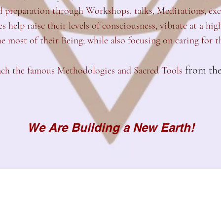
d preparation through Workshops, talks, Meditations, exer
s help raise their levels of consciousness, vibrate at a hig
e most of their Being; while also focusing on caring for t
from th
teach the famous Methodologies and Sacred Tools
We Are Building a New Earth!