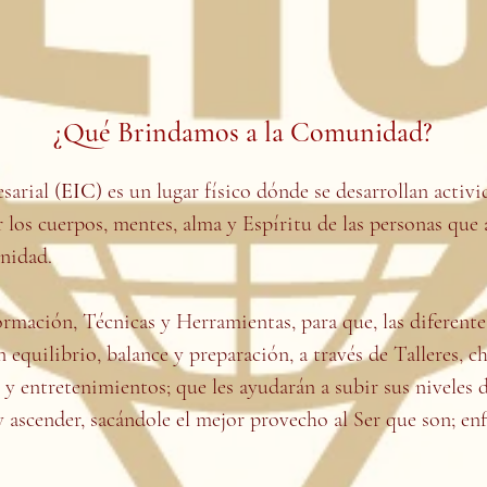
¿Qué Brindamos a la Comunidad?
sarial (
EIC
)
es un lugar físico dónde se desarrollan activ
os cuerpos, mentes, alma y Espíritu de las personas que a
nidad.
ormación, Técnicas y Herramientas, para que, las diferen
n equilibrio, balance y preparación, a través de Talleres, c
 y entretenimientos; que les ayudarán a subir sus niveles d
 y ascender, sacándole el mejor provecho al Ser que son; en