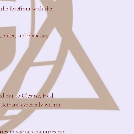
 the forefront with the
 outer, and planetary
ied out to Cleanse, Heal,
icipate, especially within
ies in various countries can