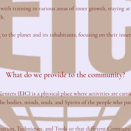
ith training in various areas of inner growth, staying at
h.
 the planet and its inhabitants; focusing on their inner,
What do we provide to the community?
Centers (
EIC
) is a physical place where activities are carr
 bodies, minds, souls, and Spirits of the people who part
mation, Techniques, and Tools so that different Communit