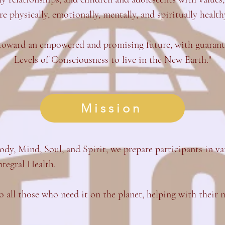
re physically, emotionally, mentally, and spiritually health
ward an empowered and promising future, with guaranteed
Levels of Consciousness to live in the New Earth."
Mission
ody, Mind, Soul, and Spirit, we prepare participants in va
ntegral Health.
o all those who need it on the planet, helping with their 