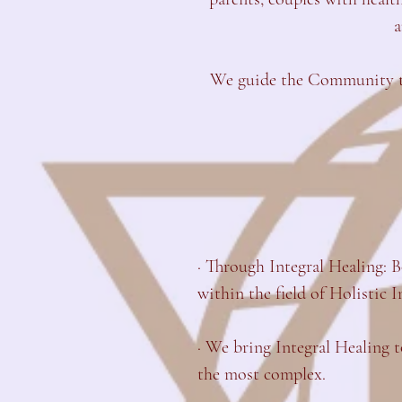
a
We guide the Community to
· Through Integral Healing: B
within the field of Holistic I
· We bring Integral Healing t
the most complex.