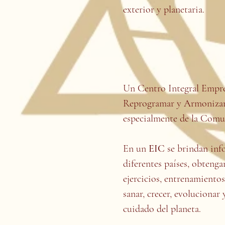
exterior y planetaria.
Un
Centro Integral Empre
Reprogramar y Armonizar l
especialmente de la Comu
En un
EIC
se brindan inf
diferentes países, obtenga
ejercicios, entrenamientos
sanar, crecer, evolucionar
cuidado del planeta.