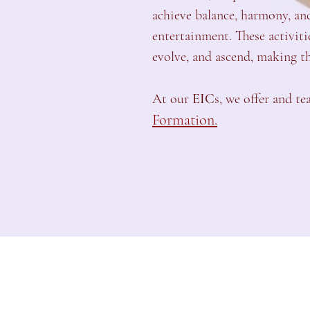
achieve balance, harmony, an
entertainment. These activitie
evolve, and ascend, making th
At our
EIC
s, we offer and 
Formation.