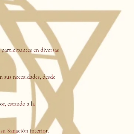
participantes en diversas
n sus necesidades, desde
r, estando a la
u Sanación interior,