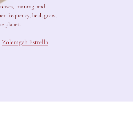
cises, training, and
her frequency, heal, grow,
he planet.
e
Zolemgeh Estrella