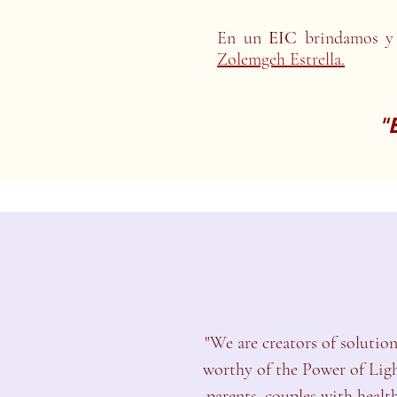
En un
EIC
brindamos y 
Zolemgeh Estrella.
"
"We are creators of solutio
worthy of the Power of Ligh
parents, couples with healt