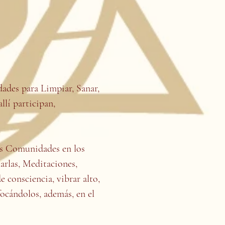
idades para Limpiar, Sanar,
llí participan,
tes Comunidades en los
harlas, Meditaciones,
e consciencia, vibrar alto,
focándolos, además, en el