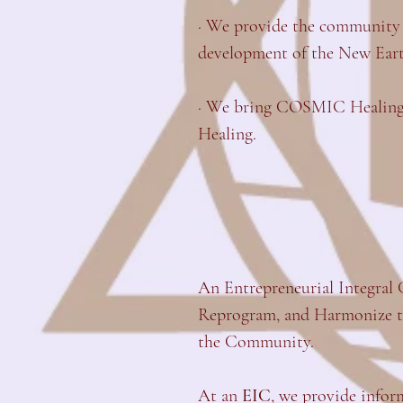
· We provide the community w
development of the New Eart
· We bring COSMIC Healing to
Healing.
An Entrepreneurial Integral 
Reprogram, and Harmonize the
the Community.
At an
EIC
, we provide infor