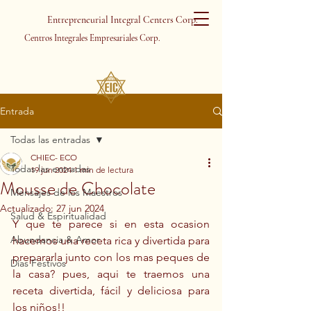
Entrepreneurial Integral Centers Corp.
Centros Integrales Empresariales Corp.
Entrada
Todas las entradas
CHIEC- ECO
Todas las entradas
19 jun 2024
1 min de lectura
Mousse de Chocolate
Mensajes de los Maestros
Actualizado:
27 jun 2024
Salud & Espiritualidad
Y que te parece si en esta ocasion 
Abundancia & Amor
hacemos una receta rica y divertida para 
prepararla junto con los mas peques de 
Días Festivos
la casa? pues, aqui te traemos una 
receta divertida, fácil y deliciosa para 
los niños!! 