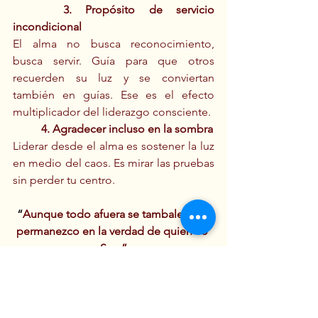
	3. Propósito de servicio 
incondicional
El alma no busca reconocimiento, 
busca servir. Guía para que otros 
recuerden su luz y se conviertan 
también en guías. Ese es el efecto 
multiplicador del liderazgo consciente.
	4. Agradecer incluso en la sombra
Liderar desde el alma es sostener la luz 
en medio del caos. Es mirar las pruebas 
sin perder tu centro.
“
Aunque todo afuera se tambalee, yo 
permanezco en la verdad de quien Yo 
Soy.”
Hoy, más que nunca, el mundo no 
necesita más líderes exitosos… 
necesita líderes verdaderos.