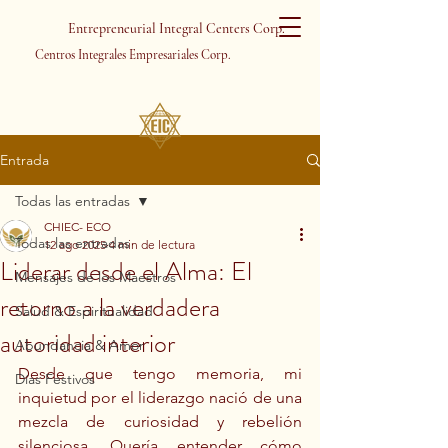
Entrepreneurial Integral Centers Corp.
Centros Integrales Empresariales Corp.
Entrada
Todas las entradas
CHIEC- ECO
Todas las entradas
12 ago 2025
4 min de lectura
Liderar desde el Alma: El
Mensajes de los Maestros
retorno a la verdadera
Salud & Espiritualidad
autoridad interior
Abundancia & Amor
Desde que tengo memoria, mi 
Días Festivos
inquietud por el liderazgo nació de una 
mezcla de curiosidad y rebelión 
silenciosa. Quería entender cómo 