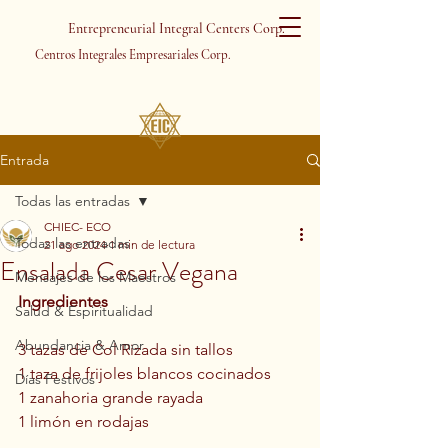
Entrepreneurial Integral Centers Corp.
Centros Integrales Empresariales Corp.
Entrada
Todas las entradas
CHIEC- ECO
Todas las entradas
21 ago 2024
1 min de lectura
Ensalada Cesar Vegana
Mensajes de los Maestros
Ingredientes
Salud & Espiritualidad
Abundancia & Amor
3 tazas de Col Rizada sin tallos
1 taza de frijoles blancos cocinados
Días Festivos
1 zanahoria grande rayada
1 limón en rodajas