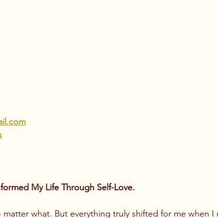
ail.com
s
sformed My Life Through Self-Love.
atter what. But everything truly shifted for me when I r