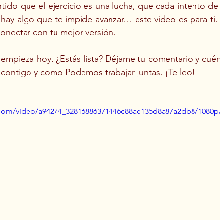
ntido que el ejercicio es una lucha, que cada intento de
hay algo que te impide avanzar… este video es para ti. T
onectar con tu mejor versión.
 empieza hoy. ¿Estás lista? Déjame tu comentario y cué
ó contigo y como Podemos trabajar juntas. ¡Te leo!
ic.com/video/a94274_32816886371446c88ae135d8a87a2db8/1080p