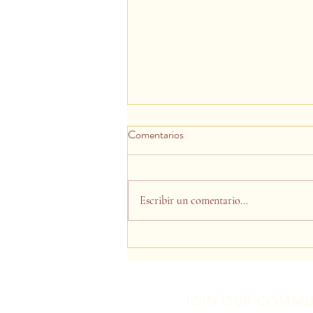
Comentarios
Escribir un comentario...
La magia de la transmutación /
The Magic of Transmutation
JOIN OUR COMMU