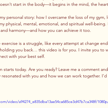
oesn’t start in the body—it begins in the mind, the heart
e my personal story: how I overcame the loss of my gym, l
y physical, mental, emotional, and spiritual well-being. 
 and harmony—and how you can achieve it too.
ke exercise is a struggle, like every attempt at change ends
holding you back… this video is for you. I invite you to w
ect with your best self.
on starts today. Are you ready? Leave me a comment and
y resonated with you and how we can work together. I’d 
ic.com/video/a94274_e835dba13ae54ca685ce3d47b7ca348f/1080p