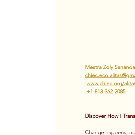
Mestra Zoly Sananda
chiec.eco.alitas@gm
www.chiec.org/alita
 +1-813-362-2085
Discover How I Tran
Change happens, no m