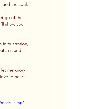
, and the soul.
et go of the 
I’ll show you 
 in frustration, 
atch it and 
 let me know 
love to hear 
/mp4/file.mp4