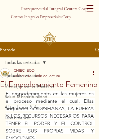
Entrepreneurial Integral Centers Corp.
Centros Integrales Empresariales Corp.
Entrada
Todas las entradas
CHIEC- ECO
Todas las entradas
21 feb 2025
2 min de lectura
El Empoderamiento Femenino
Mensajes de los Maestros
El empoderamiento en las mujeres es 
Salud & Espiritualidad
el proceso mediante el cual, Ellas 
Abundancia & Amor
adquieren la CONFIANZA, LA FUERZA 
Y LOS RECURSOS NECESARIOS PARA 
Días Festivos
TENER EL PODER Y EL CONTROL 
SOBRE SUS PROPIAS VIDAS Y 
EMOCIONES.