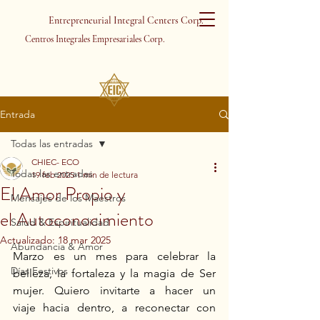
Entrepreneurial Integral Centers Corp.
Centros Integrales Empresariales Corp.
Entrada
Todas las entradas
CHIEC- ECO
Todas las entradas
19 feb 2025
1 min de lectura
El Amor Propio y
Mensajes de los Maestros
el Autoconocimiento
Salud & Espiritualidad
Actualizado:
18 mar 2025
Abundancia & Amor
Marzo es un mes para celebrar la 
Días Festivos
belleza, la fortaleza y la magia de Ser 
mujer. Quiero invitarte a hacer un 
viaje hacia dentro, a reconectar con 