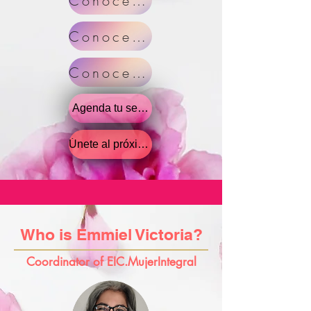
Conoce mas!
Conoce mas!
Conoce mas!
Agenda tu sesión!
Únete al próximo taller
Who is Emmiel Victoria?
Coordinator of EIC.
MujerIntegral