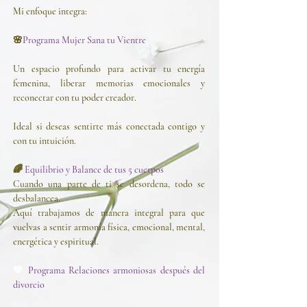
Mi enfoque integra:
🌸
Programa Mujer Sana tu Vientre
Un espacio profundo para activar tu energía
femenina, liberar memorias emocionales y
reconectar con tu poder creador.
Ideal si deseas sentirte más conectada contigo y
con tu intuición.
🌈
Equilibrio y Balance de tus 5 cuerpos
Cuando una parte de ti se desordena, todo se
desbalancea.
Aquí trabajamos de manera integral para que
vuelvas a sentir armonía física, emocional, mental,
energética y espiritual.
💛
Programa Relaciones armoniosas después del
divorcio