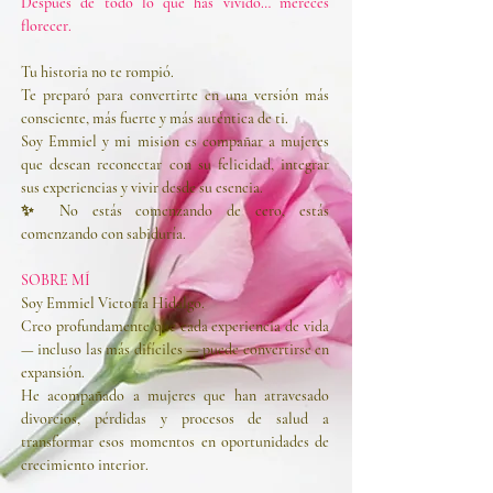
Después de todo lo que has vivido… mereces
florecer.
Tu historia no te rompió.
Te preparó para convertirte en una versión más
consciente, más fuerte y más auténtica de ti.
Soy Emmiel y mi mision es compañar a mujeres
que desean reconectar con su felicidad, integrar
sus experiencias y vivir desde su esencia.
✨ No estás comenzando de cero, estás
comenzando con sabiduría.
SOBRE MÍ
Soy Emmiel Victoria Hidalgo.
Creo profundamente que cada experiencia de vida
— incluso las más difíciles — puede convertirse en
expansión.
He acompañado a mujeres que han atravesado
divorcios, pérdidas y procesos de salud a
transformar esos momentos en oportunidades de
crecimiento interior.