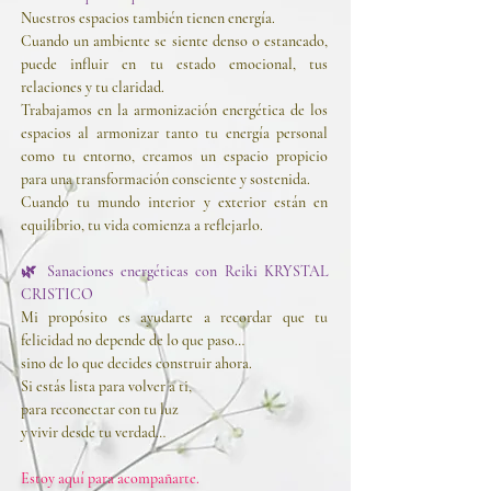
Nuestros espacios también tienen energía.
Cuando un ambiente se siente denso o estancado,
puede influir en tu estado emocional, tus
relaciones y tu claridad.
Trabajamos en la armonización energética de los
espacios al armonizar tanto tu energía personal
como tu entorno, creamos un espacio propicio
para una transformación consciente y sostenida.
Cuando tu mundo interior y exterior están en
equilibrio, tu vida comienza a reflejarlo.
🌿 Sanaciones energéticas con Reiki KRYSTAL
CRISTICO
Mi propósito es ayudarte a recordar que tu
felicidad no depende de lo que paso…
sino de lo que decides construir ahora.
Si estás lista para volver a ti,
para reconectar con tu luz
y vivir desde tu verdad…
Estoy aquí para acompañarte.