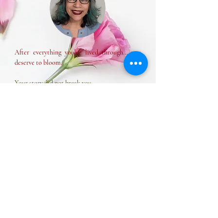
After everything you’ve lived through… you
deserve to bloom.
Your story did not break you.
It shaped you into a wiser, deeper, more
conscious woman.
I am Emmiel support women who have
experienced loss, divorce, or health challenges
and are ready to reconnect with their
happiness, strength, and true essence.
You are not starting over, you are starting from
wisdom.
Your story did not break you.