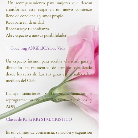
Un acompañamiento para mujeres que desean
transformar esta etapa en un nuevo comienzo
lleno de conciencia y amor propio.
Recupera tu identidad.
Reconstruye tu confianza.
Abre espacio a nuevas posibilidades.
✨
Coaching ANGELICAL de Vida
Un espacio íntimo para recibir claridad, guía y
dirección en momentos de cambio canalizado
desde los seres de Luz tus guias espirituales y los
medicos del Cielo.
Incluye sanaciones y Limpieza Sanacion y
reprogramacion de tus Archivos Akashicos y
ADN
Clases de Reiki KRYSTAL CRISTICO
Es un camino de conciencia, sanación y expansión