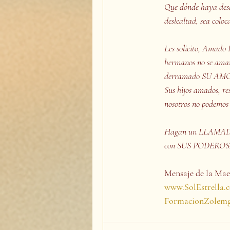
Que dónde haya des
deslealtad, sea co
Les solicito, Amado 
hermanos no se aman 
derramado SU AMOR D
Sus hijos amados, re
nosotros no podemos 
Hagan un LLAMADO 
con SUS PODEROSA
Mensaje de la Maes
www.SolEstrella.
FormacionZolem