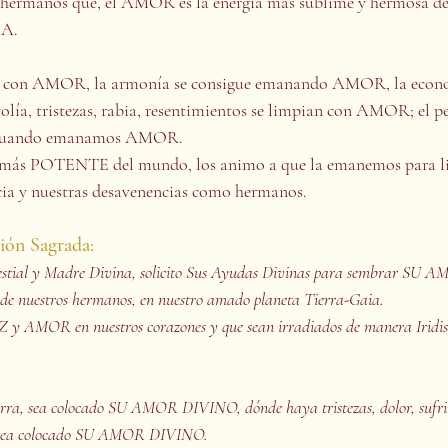
 hermanos que, el AMOR es la energía más sublime y hermosa del
A.
ue con AMOR, la armonía se consigue emanando AMOR, la econo
ía, tristezas, rabia, resentimientos se limpian con AMOR; el pe
 cuando emanamos AMOR.
 más POTENTE del mundo, los animo a que la emanemos para limp
ia y nuestras desavenencias como hermanos.
ión Sagrada:
estial y Madre Divina, solicito Sus Ayudas Divinas para sembrar S
 de nuestros hermanos, en nuestro amado planeta Tierra-Gaia.
Z y AMOR en nuestros corazones y que sean irradiados de manera Iridisc
.
ra, sea colocado SU AMOR DIVINO, dónde haya tristezas, dolor, sufrim
d, sea colocado SU AMOR DIVINO.