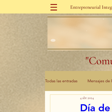
Entrepreneurial Inte
"Comu
Todas las entradas
Mensajes de 
4 abr 2024
Día de 