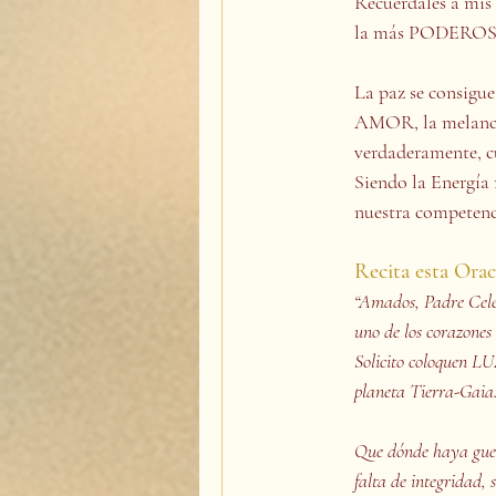
Recuérdales a mis
la más PODEROS
La paz se consig
AMOR, la melancol
verdaderamente,
Siendo la Energía
nuestra competenc
Recita esta Orac
“Amados, Padre Cel
uno de los corazones
Solicito coloquen LU
planeta Tierra-Gaia
Que dónde haya guer
falta de integrida