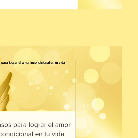
sos para lograr el amor
condicional en tu vida