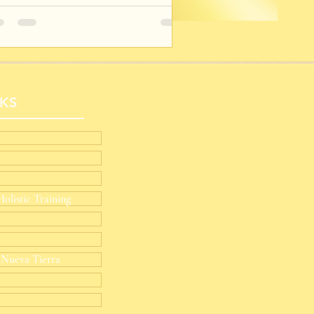
NKS
olistic Training
 Nueva Tierra