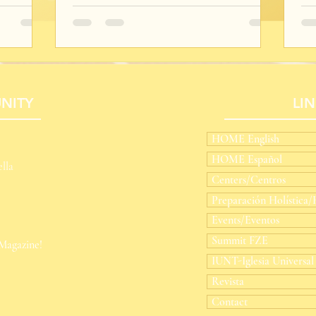
NITY
LI
HOME English
HOME Español
lla
Centers/Centros
Preparación Holística/H
Events/Eventos
Summit FZE
 Magazine!
IUNT-Iglesia Universal
Revista
Contact