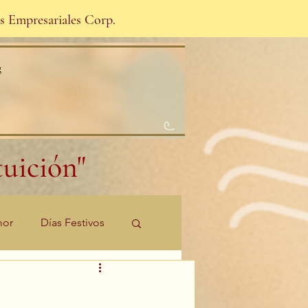
s Empresariales Corp.
uición"
mor
Días Festivos