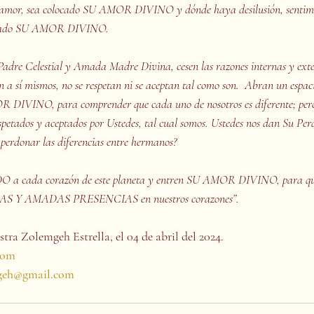
amor, sea colocado SU AMOR DIVINO y dónde haya desilusión, sentimie
locado SU AMOR DIVINO.
Padre Celestial y Amada Madre Divina, cesen las razones internas y exter
a sí mismos, no se respetan ni se aceptan tal como son.  Abran un espacio
IVINO, para comprender que cada uno de nosotros es diferente; pero 
spetados y aceptados por Ustedes, tal cual somos. Ustedes nos dan Su Perd
perdonar las diferencias entre hermanos?
a cada corazón de este planeta y entren SU AMOR DIVINO, para qu
S Y AMADAS PRESENCIAS en nuestros corazones”.
tra Zolemgeh Estrella, el 04 de abril del 2024.
com
geh@gmail.com