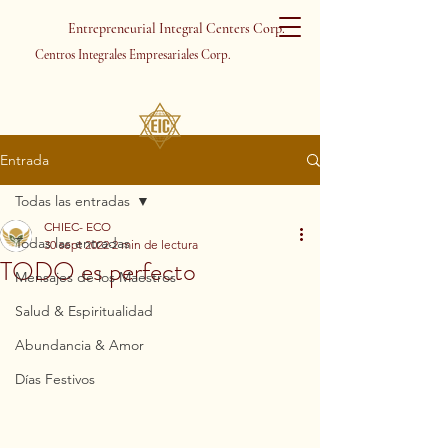
Entrepreneurial Integral Centers Corp.
Centros Integrales Empresariales Corp.
Entrada
Todas las entradas
CHIEC- ECO
Todas las entradas
30 sept 2022
2 min de lectura
TODO es perfecto
Mensajes de los Maestros
Salud & Espiritualidad
Abundancia & Amor
Días Festivos