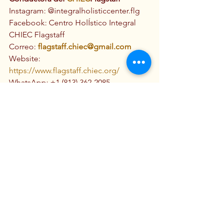
Instagram: @integralholisticcenter.flg
Facebook: Centro HolÍstico Integral 
CHIEC Flagstaff
Correo: 
flagstaff.chiec@gmail.com
Website: 
https://www.flagstaff.chiec.org/
WhatsApp: +1 (813) 362-2085
Salud & Espiritualidad
Ver todo
Entradas recientes