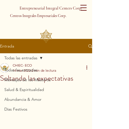
Entrepreneurial Integral Centers Corp.
Centros Integrales Empresariales Corp.
Entrada
Todas las entradas
CHIEC- ECO
Todas las entradas
14 mar 2022
2 min de lectura
Soltando las expectativas
Mensajes de los Maestros
Salud & Espiritualidad
Abundancia & Amor
Días Festivos