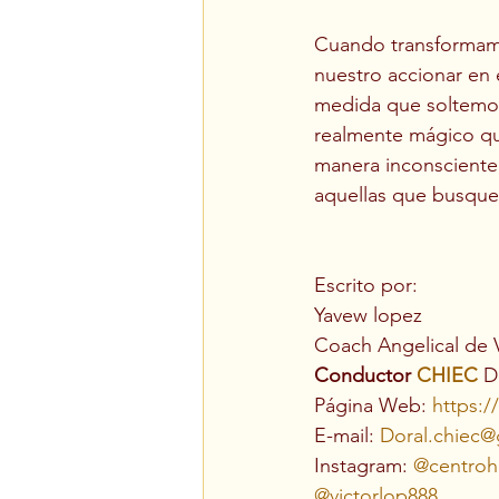
Cuando transformam
nuestro accionar en 
medida que soltemos 
realmente mágico qu
manera inconsciente
aquellas que busquem
Escrito por:
Yavew lopez
Coach Angelical de 
Conductor 
CHIEC
 D
Página Web: 
https:/
E-mail: 
Doral.chiec@
Instagram: 
@centroho
@victorlop888