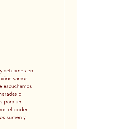
 y actuamos en 
 niños vamos 
que escuchamos 
neradas o 
s para un 
mos el poder 
nos sumen y 