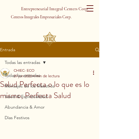
Entrepreneurial Integral Centers Corp.
Centros Integrales Empresariales Corp.
Entrada
Todas las entradas
CHIEC- ECO
Todas las entradas
29 jun 2022
4 min de lectura
Salud Perfecta o lo que es lo
Mensajes de los Maestros
mismo, Perfecta Salud
Salud & Espiritualidad
Abundancia & Amor
Días Festivos