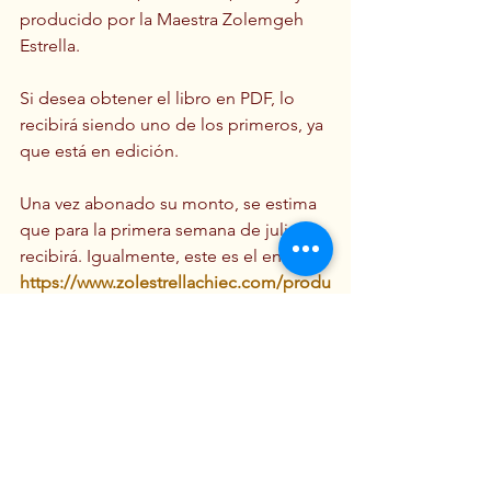
producido por la Maestra Zolemgeh 
Estrella.
Si desea obtener el libro en PDF, lo 
recibirá siendo uno de los primeros, ya 
que está en edición.
Una vez abonado su monto, se estima 
que para la primera semana de julio lo 
recibirá. Igualmente, este es el enlace: 
https://www.zolestrellachiec.com/produ
ct-page/libro-en-pdf-vive-tu-magia-
interior
Si lo desea en papel, espere hasta la 
primera semana de agosto y 
obténgalo por Amazon.com.