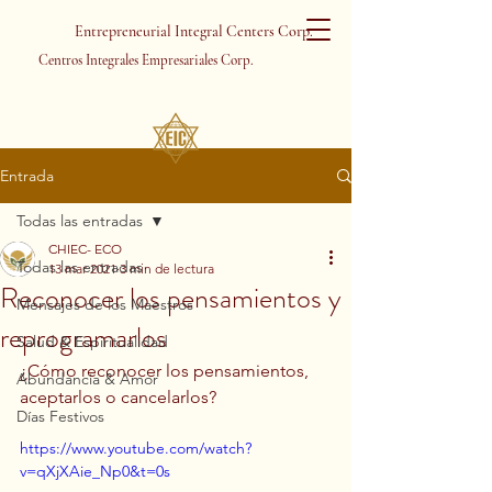
Entrepreneurial Integral Centers Corp.
Centros Integrales Empresariales Corp.
Entrada
Todas las entradas
CHIEC- ECO
Todas las entradas
13 mar 2021
3 min de lectura
Reconocer los pensamientos y
Mensajes de los Maestros
reprogramarlos
Salud & Espiritualidad
­¿Cómo reconocer los pensamientos, 
Abundancia & Amor
aceptarlos o cancelarlos?
Días Festivos
https://www.youtube.com/watch?
v=qXjXAie_Np0&t=0s