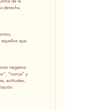
lumna de la 
a derecha 
entos, 
 aquellos que 
ento negativo 
no”, “nunca” y 
s, actitudes, 
tación.