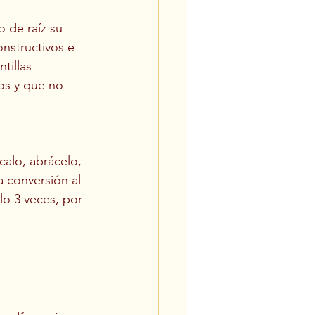
de raíz su 
nstructivos e 
tillas 
os y que no 
alo, abrácelo, 
a conversión al 
o 3 veces, por 