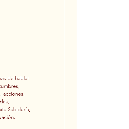
mas de hablar 
stumbres, 
, acciones, 
das, 
ta Sabiduría; 
uación.