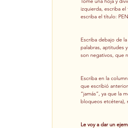
Tome una hoja y divíd
izquierda, escriba 
escriba el título:
Escriba debajo de l
palabras, aptitudes 
son negativos, que n
Escriba en la column
que escribió anterior
“jamás”, ya que la m
bloqueos etcétera),
Le voy a dar un ejem