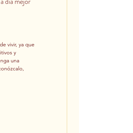
a día mejor 
e vivir, ya que 
tivos y 
enga una 
conózcalo, 