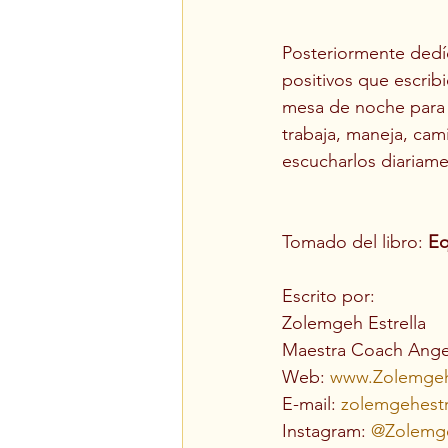
Posteriormente dedí
positivos que escrib
mesa de noche para 
trabaja, maneja, cam
escucharlos diariame
Tomado del libro: 
Eq
Escrito por:
Zolemgeh Estrella
Maestra Coach Angel
Web: 
www.Zolemgeh
E-mail: 
zolemgehest
Instagram: 
@Zolemge