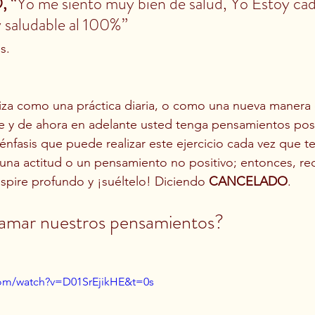
,
 “Yo me siento muy bien de salud, Yo Estoy cad
 saludable al 100%”
s.
liza como una práctica diaria, o como una nueva manera d
 y de ahora en adelante usted tenga pensamientos posi
énfasis que puede realizar este ejercicio cada vez que t
 una actitud o un pensamiento no positivo; entonces, re
espire profundo y ¡suéltelo! Diciendo 
CANCELADO
.
amar nuestros pensamientos?
com/watch?v=D01SrEjikHE&t=0s