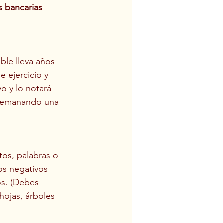
 bancarias 
le lleva años 
 ejercicio y 
o y lo notará 
, emanando una 
os, palabras o 
os negativos 
os. (Debes 
ojas, árboles 