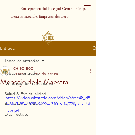
Entrepreneurial Integral Centers Corp.
Centros Integrales Empresariales Corp.
Entrada
Todas las entradas
CHIEC- ECO
Todas las entradas
14 oct 2022
1 min de lectura
Mensaje de la Maestra
Mensajes de los Maestros
Salud & Espiritualidad
https://video.wixstatic.com/video/a5de48_d9
Abundancia & Amor
3a8f66b85e402f8c9692ec710c6cfa/720p/mp4/f
ile.mp4
Días Festivos