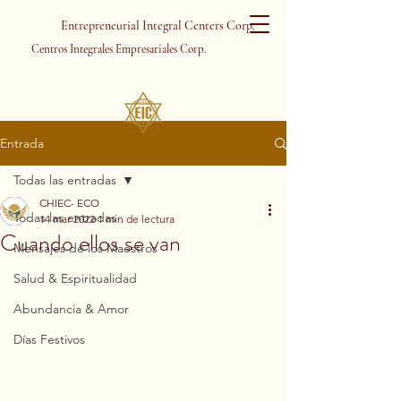
Entrepreneurial Integral Centers Corp.
Centros Integrales Empresariales Corp.
Entrada
Todas las entradas
CHIEC- ECO
Todas las entradas
14 mar 2022
1 min de lectura
Cuando ellos se van
Mensajes de los Maestros
Salud & Espiritualidad
Abundancia & Amor
Días Festivos