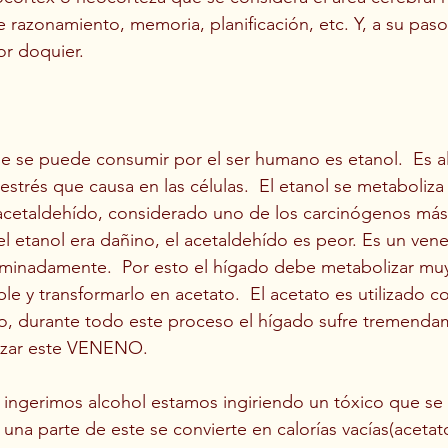
 razonamiento, memoria, planificación, etc. Y, a su pas
or doquier.
ue se puede consumir por el ser humano es etanol.  Es a
estrés que causa en las células.  El etanol se metaboliza
acetaldehído, considerado uno de los carcinógenos má
 etanol era dañino, el acetaldehído es peor. Es un ven
riminadamente.  Por esto el hígado debe metabolizar muy
le y transformarlo en acetato.  El acetato es utilizado c
, durante todo este proceso el hígado sufre tremendam
izar este VENENO. 
ingerimos alcohol estamos ingiriendo un tóxico que se 
una parte de este se convierte en calorías vacías(acetato)