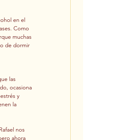
ohol en el 
fases. Como 
orque muchas 
vo de dormir 
ue las 
do, ocasiona 
estrés y 
nen la 
afael nos 
pero ahora 