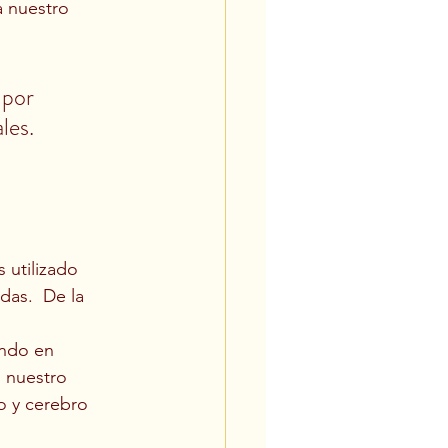
a nuestro 
 por 
les.
 utilizado 
das.  De la 
ando en 
 nuestro 
o y cerebro 