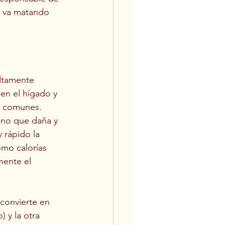
o va matando 
ltamente 
 en el hígado y 
s comunes.
eno que daña y 
 rápido la 
omo calorías 
ente el 
convierte en 
 y la otra 