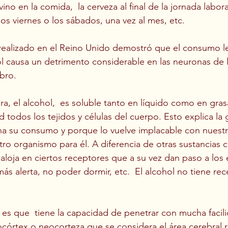
ino en la comida,  la cerveza al final de la jornada labora
os viernes o los sábados, una vez al mes, etc. 
realizado en el Reino Unido demostró que el consumo le
 causa un detrimento considerable en las neuronas de l
bro.  
ra, el alcohol,  es soluble tanto en líquido como en gras
ad todos los tejidos y células del cuerpo. Esto explica la
a su consumo y porque lo vuelve implacable con nuestr
tro organismo para él. A diferencia de otras sustancias 
aloja en ciertos receptores que a su vez dan paso a los 
ás alerta, no poder dormir, etc.  El alcohol no tiene rec
s que  tiene la capacidad de penetrar con mucha facili
ocórtex o neocorteza que se considera el área cerebral 