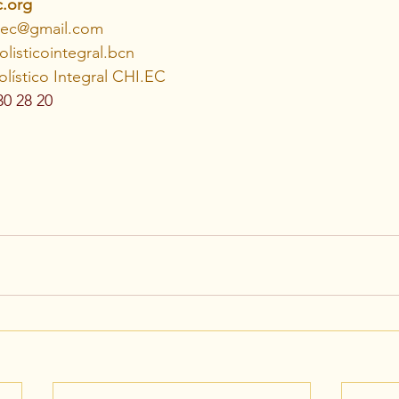
c.org
hiec@gmail.com
listicointegral.bcn
lístico Integral CHI.EC
0 28 20