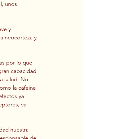
l, unos 
ve y 
a neocorteza y 
as por lo que 
 gran capacidad 
a salud. No 
como la cafeína 
efectos ya 
eptores, va 
dad nuestra 
responsable de 