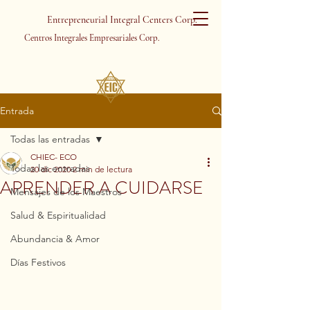
Entrepreneurial Integral Centers Corp.
Centros Integrales Empresariales Corp.
Entrada
Todas las entradas
CHIEC- ECO
Todas las entradas
20 dic 2020
2 min de lectura
APRENDER A CUIDARSE
Mensajes de los Maestros
Salud & Espiritualidad
Abundancia & Amor
Días Festivos