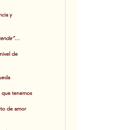
cia y 
rende”
…
nivel de 
ueda 
a que tenemos 
cto de amor 