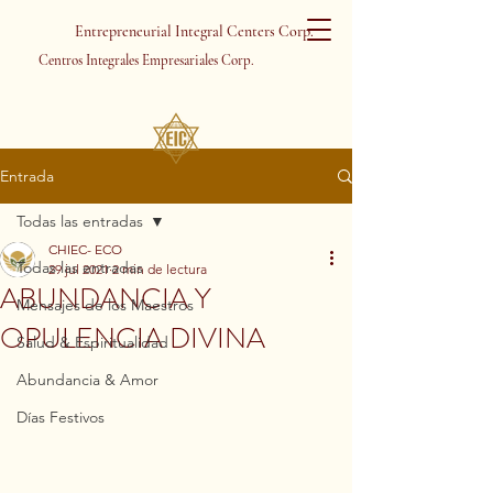
Entrepreneurial Integral Centers Corp.
Centros Integrales Empresariales Corp.
Entrada
Todas las entradas
CHIEC- ECO
Todas las entradas
29 jul 2021
2 min de lectura
ABUNDANCIA Y
Mensajes de los Maestros
OPULENCIA DIVINA
Salud & Espiritualidad
Abundancia & Amor
Días Festivos