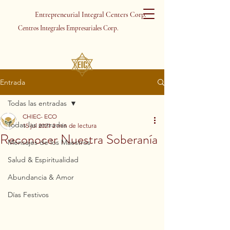
Entrepreneurial Integral Centers Corp.
Centros Integrales Empresariales Corp.
Entrada
Todas las entradas
CHIEC- ECO
Todas las entradas
15 jul 2021
2 min de lectura
Reconocer Nuestra Soberanía
Mensajes de los Maestros
Salud & Espiritualidad
Abundancia & Amor
Días Festivos