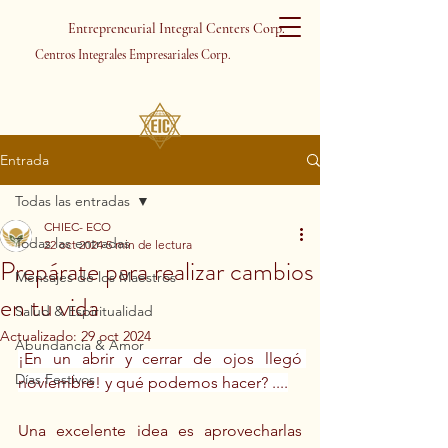
Entrepreneurial Integral Centers Corp.
Centros Integrales Empresariales Corp.
Entrada
Todas las entradas
CHIEC- ECO
Todas las entradas
22 oct 2024
5 min de lectura
Prepárate para realizar cambios
Mensajes de los Maestros
en tu vida
Salud & Espiritualidad
Actualizado:
29 oct 2024
Abundancia & Amor
¡En un abrir y cerrar de ojos llegó 
Días Festivos
noviembre! y qué podemos hacer? ....
Una excelente idea es aprovecharlas 