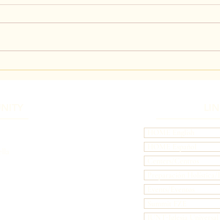
Medit
Meditación para Trabajadores de
Luz y Amor, desde El Arcángel
Uriel
NITY
LI
HOME English
HOME Español
lla
Centers/Centros
Preparación Holística/H
Events/Eventos
Summit FZE
 Magazine!
IUNT-Iglesia Universal