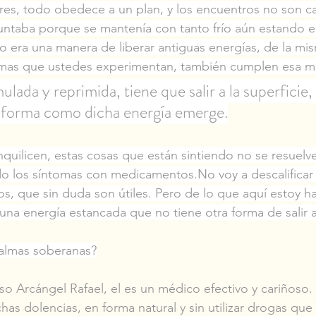
res, todo obedece a un plan, y los encuentros no son ca
ntaba porque se mantenía con tanto frío aún estando el 
río era una manera de liberar antiguas energías, de la m
mas que ustedes experimentan, también cumplen esa mi
lada y reprimida, tiene que salir a la superficie, 
a forma como dicha energía emerge.
nquilicen, estas cosas que están sintiendo no se resuel
o los síntomas con medicamentos.No voy a descalificar
s, que sin duda son útiles. Pero de lo que aquí estoy ha
r una energía estancada que no tiene otra forma de salir a
almas soberanas?
so Arcángel Rafael, el es un médico efectivo y cariñoso.
as dolencias, en forma natural y sin utilizar drogas que