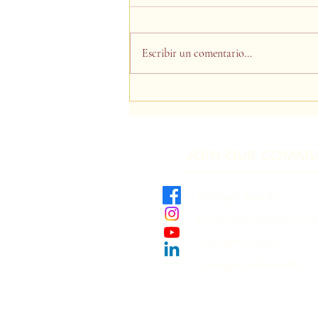
Escribir un comentario...
Mensaje de la Maestra
JOIN OUR COMMU
Zolemgeh Estrella
Formación_Zolemgeh_Estre
Zolemgeh Estrella
Zolemgeh (Sol) Estrella​
Subscribe to our International