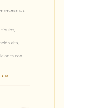
e necesarios, 
cípulos, 
ción alta,
ticiones con 
aria