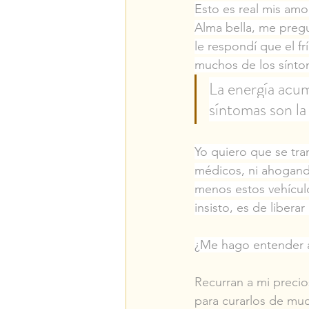
Esto es real mis amo
Alma bella, me pregu
le respondí que el f
muchos de los sínto
La energía acumu
síntomas son l
Yo quiero que se tra
médicos, ni ahogand
menos estos vehículo
insisto, es de libera
¿Me hago entender 
Recurran a mi precio
para curarlos de much