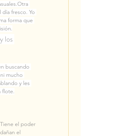
suales.Otra 
día fresco. Yo 
isma forma que 
sión.
y los 
ven buscando 
 ni mucho 
blando y les 
 flote.
 Tiene el poder 
 dañan el 