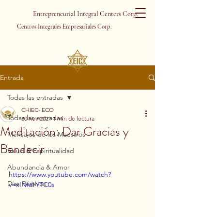
Entrepreneurial Integral Centers Corp.
Centros Integrales Empresariales Corp.
Entrada
Todas las entradas
CHIEC- ECO
Todas las entradas
30 nov 2021
1 min de lectura
Meditación: Dar Gracias y
Mensajes de los Maestros
Bendecir
Salud & Espiritualidad
Abundancia & Amor
https://www.youtube.com/watch?
Días Festivos
v=xINfdrYTC0s