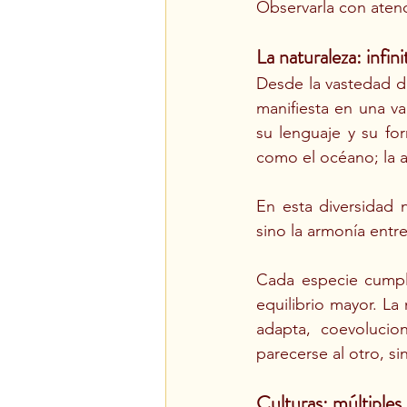
Observarla con atenc
La naturaleza: infi
Desde la vastedad de 
manifiesta en una v
su lenguaje y su fo
como el océano; la a
En esta diversidad n
sino la armonía entre
Cada especie cumple
equilibrio mayor. L
adapta, coevolucio
parecerse al otro, s
Culturas: múltiples