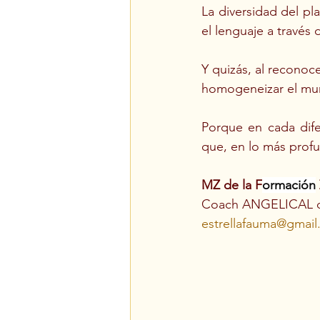
La diversidad del pl
el lenguaje a través d
Y quizás, al recono
homogeneizar el mun
Porque en cada dife
que, en lo más prof
MZ de la F
ormación
Coach ANGELICAL d
estrellafauma@gmai