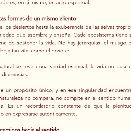
ión es, en sí mismo, un acto espiritual.
nitas formas de un mismo aliento
los desiertos hasta la exuberancia de las selvas tropical
ariedad que asombra y enseña. Cada ecosistema tiene su
rma de sostener la vida. No hay jerarquías: el musgo e
beja tan vital como el bosque.
atural se revela una verdad esencial: la vida no busca 
 diferencias.
 un propósito único, y en esa singularidad encuentra 
a naturaleza no compara, no compite en el sentido huma
na. Es un recordatorio constante de que la plenitu
ino en expresarse auténticamente.
 caminos hacia el sentido