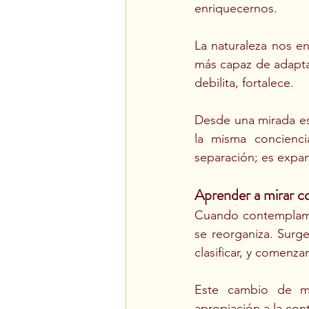
enriquecernos.
La naturaleza nos en
más capaz de adapta
debilita, fortalece.
Desde una mirada es
la misma concienci
separación; es expan
Aprender a mirar c
Cuando contemplamos 
se reorganiza. Surge
clasificar, y comenz
Este cambio de mi
apropiación a la cont