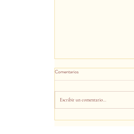
Comentarios
Escribir un comentario...
La magia de la transmutación /
The Magic of Transmutation