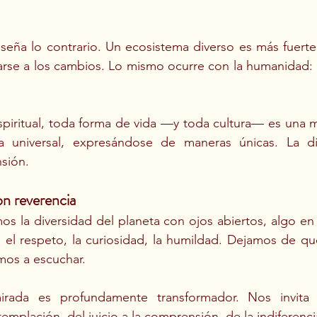
seña lo contrario. Un ecosistema diverso es más fuerte, 
rse a los cambios. Lo mismo ocurre con la humanidad: l
piritual, toda forma de vida —y toda cultura— es una m
a universal, expresándose de maneras únicas. La di
sión.
on reverencia
la diversidad del planeta con ojos abiertos, algo en n
 el respeto, la curiosidad, la humildad. Dejamos de que
amos a escuchar.
rada es profundamente transformador. Nos invita 
emplación, del juicio a la comprensión, de la indiferenci