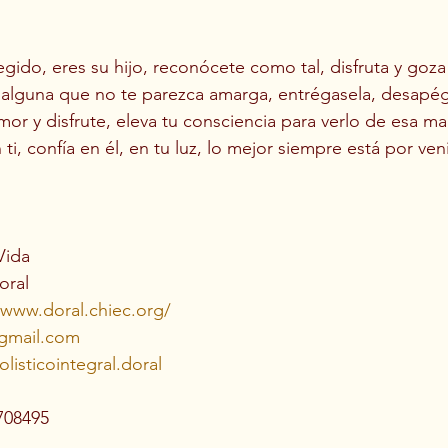
gido, eres su hijo, reconócete como tal, disfruta y goza 
y alguna que no te parezca amarga, entrégasela, desapéga
mor y disfrute, eleva tu consciencia para verlo de esa ma
ti, confía en él, en tu luz, lo mejor siempre está por veni
Vida
oral
/www.doral.chiec.org/
gmail.com
listicointegral.doral
708495