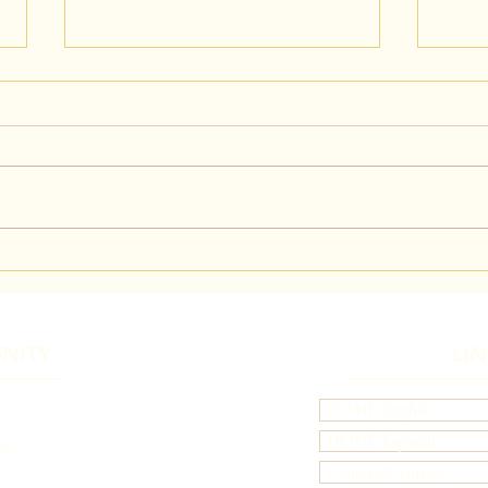
Libérate del Control
El Se
NITY
LI
HOME English
HOME Español
lla
Centers/Centros