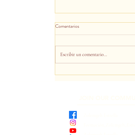
Comentarios
Día de la Tierra
Escribir un comentario...
JOIN OUR COMMU
Zolemgeh Estrella
Formación_Zolemgeh_Estre
Zolemgeh Estrella