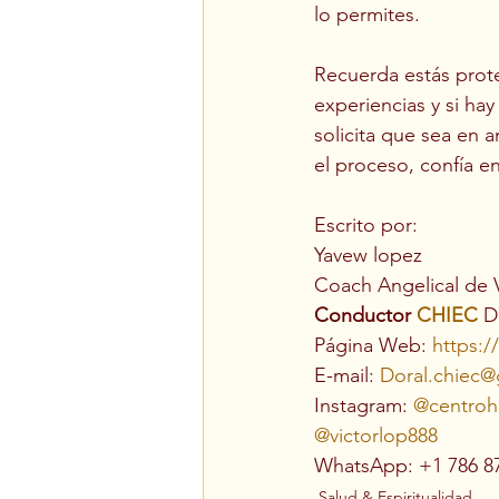
lo permites. 
Recuerda estás prote
experiencias y si ha
solicita que sea en a
el proceso, confía en 
Escrito por:
Yavew lopez
Coach Angelical de 
Conductor 
CHIEC
 D
Página Web: 
https:/
E-mail: 
Doral.chiec@
Instagram: 
@centroho
@victorlop888
WhatsApp: +1 786 8
Salud & Espiritualidad