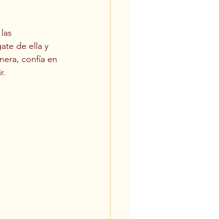
las 
te de ella y 
nera, confía en 
r.