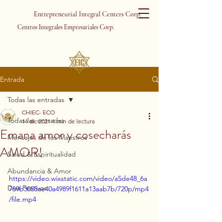
Entrepreneurial Integral Centers Corp.
Centros Integrales Empresariales Corp.
Entrada
Todas las entradas
CHIEC- ECO
Todas las entradas
14 dic 2021
1 min de lectura
Emana amor y cosecharás
Mensajes de los Maestros
AMOR!
Salud & Espiritualidad
Abundancia & Amor
https://video.wixstatic.com/video/a5de48_6a
Días Festivos
769b3055ae40a4989f1611a13aab7b/720p/mp4
/file.mp4