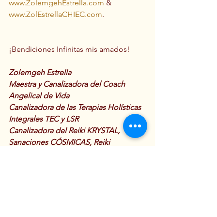
www.ZolemgehEstrella.com
 & 
www.ZolEstrellaCHIEC.com
.
¡Bendiciones Infinitas mis amados!
Zolemgeh Estrella
Maestra y Canalizadora del Coach 
Angelical de Vida
Canalizadora de las Terapias Holísticas 
Integrales TEC y LSR
Canalizadora del Reiki KRYSTAL, 
Sanaciones CÓSMICAS, Reiki 
CRÍSTICO y Reiki MELQUISEDEC
Escritora y Seminarista
Autora de 14 libros, 1 CD de 
meditaciones y Tarjetas de 
Afirmaciones 
www.ZolemgehEstrella.com