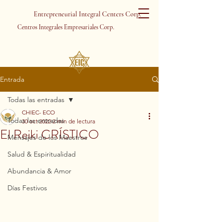
Entrepreneurial Integral Centers Corp.
Centros Integrales Empresariales Corp.
Entrada
Todas las entradas
CHIEC- ECO
Todas las entradas
30 oct 2022
2 min de lectura
El Reiki CRÍSTICO
Mensajes de los Maestros
Salud & Espiritualidad
Abundancia & Amor
Días Festivos