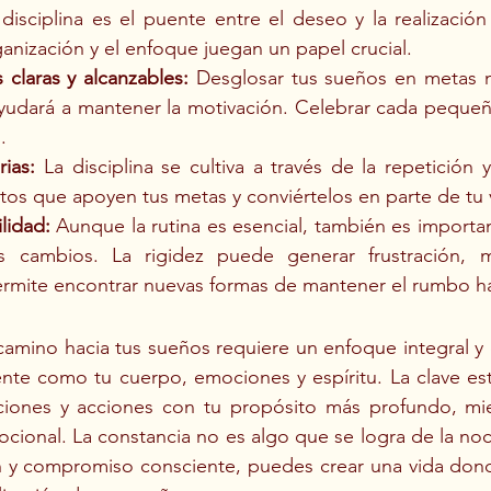
 disciplina es el puente entre el deseo y la realización
anización y el enfoque juegan un papel crucial.
 claras y alcanzables:
 Desglosar tus sueños en metas 
ayudará a mantener la motivación. Celebrar cada pequeñ
.
rias:
 La disciplina se cultiva a través de la repetición y
itos que apoyen tus metas y conviértelos en parte de tu 
ilidad:
 Aunque la rutina es esencial, también es important
s cambios. La rigidez puede generar frustración, m
 permite encontrar nuevas formas de mantener el rumbo h
camino hacia tus sueños requiere un enfoque integral y 
te como tu cuerpo, emociones y espíritu. La clave está
ones y acciones con tu propósito más profundo, mien
mocional. La constancia no es algo que se logra de la noc
 y compromiso consciente, puedes crear una vida dond