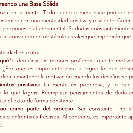
reando una Base Sólida
enza en la mente. Todo sueño o meta nace primero co
ostenida con una mentalidad positiva y resiliente. Creer 
te propones es fundamental. Si dudas constantemente de
s se convierten en obstáculos reales que impedirán que
talidad de éxito:
 qué":
 Identificar las razones profundas que te motivan
l. ¿Por qué es importante para ti lograr lo que dese
udará a mantener la motivación cuando los desafíos se p
entos positivos:
 La mente es poderosa, y lo que pi
n lo que logras. Reemplaza pensamientos de duda co
liza el éxito de forma constante.
caso como parte del proceso:
 Ser constante  no si
s o enfrentarás fracasos. Al contrario, es importante ap
e.