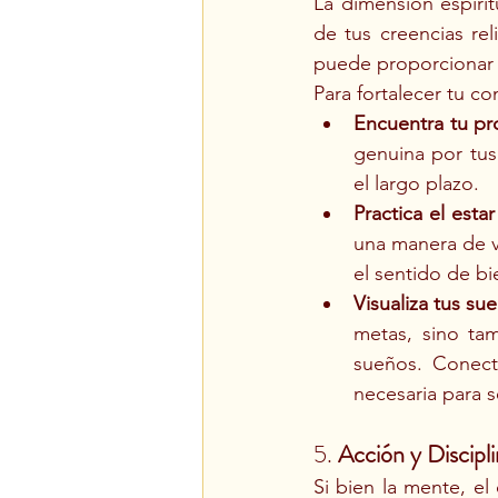
La dimensión espiri
de tus creencias re
puede proporcionar 
Para fortalecer tu co
Encuentra tu pr
genuina por tus
el largo plazo.
Practica el esta
una manera de vi
el sentido de bi
Visualiza tus su
metas, sino ta
sueños. Conecta
necesaria para 
5. 
Acción y Discipl
Si bien la mente, el