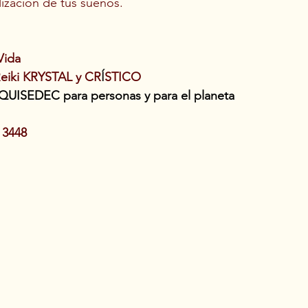
lización de tus sueños.
Vida
eiki KRYSTAL y CR
Í
STICO 
QUISEDEC para personas y para el planeta
 3448