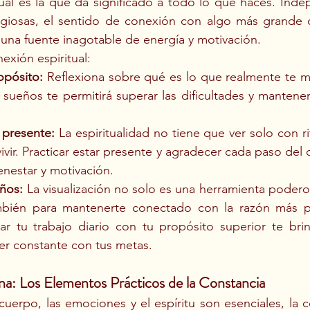
tual es la que da significado a todo lo que haces. Ind
ligiosas, el sentido de conexión con algo más grande
una fuente inagotable de energía y motivación.
nexión espiritual:
opósito:
 Reflexiona sobre qué es lo que realmente te m
 sueños te permitirá superar las dificultades y mantene
r presente:
 La espiritualidad no tiene que ver solo con ri
vir. Practicar estar presente y agradecer cada paso del
enestar y motivación.
eños:
 La visualización no solo es una herramienta poderos
mbién para mantenerte conectado con la razón más p
r tu trabajo diario con tu propósito superior te brin
ser constante con tus metas.
ina: Los Elementos Prácticos de la Constancia
 cuerpo, las emociones y el espíritu son esenciales, la c