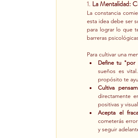
1. 
La Mentalidad: C
La constancia comi
esta idea debe ser s
para lograr lo que 
barreras psicológica
Para cultivar una men
Define tu "por
sueños es vita
propósito te ay
Cultiva pensami
directamente e
positivas y visua
Acepta el fra
cometerás errore
y seguir adelant