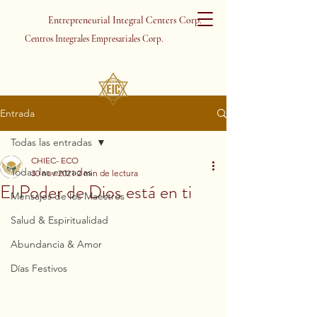
Entrepreneurial Integral Centers Corp.
Centros Integrales Empresariales Corp.
Entrada
Todas las entradas
CHIEC- ECO
Todas las entradas
30 nov 2021
2 min de lectura
El Poder de Dios está en ti
Mensajes de los Maestros
Salud & Espiritualidad
Abundancia & Amor
Días Festivos