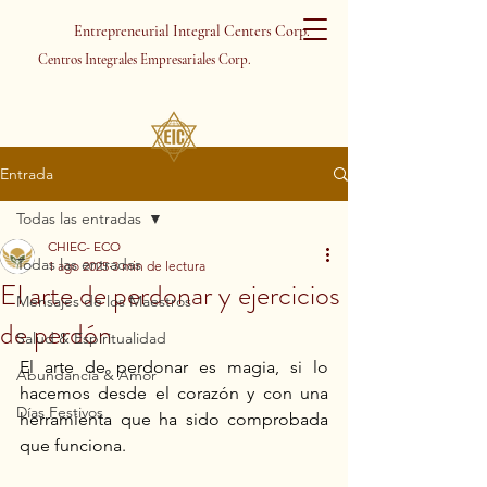
Entrepreneurial Integral Centers Corp.
Centros Integrales Empresariales Corp.
Entrada
Todas las entradas
CHIEC- ECO
Todas las entradas
1 ago 2025
3 min de lectura
El arte de perdonar y ejercicios
Mensajes de los Maestros
de perdón
Salud & Espiritualidad
El arte de perdonar es magia, si lo 
Abundancia & Amor
hacemos desde el corazón y con una 
Días Festivos
herramienta que ha sido comprobada 
que funciona.