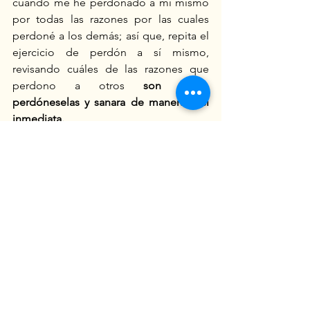
cuando me he perdonado a mí mismo 
por todas las razones por las cuales 
perdoné a los demás; así que, repita el 
ejercicio de perdón a sí mismo, 
revisando cuáles de las razones que 
perdono a otros 
son suyas, 
perdóneselas y sanara de manera casi 
inmediata.
Siga el procedimiento descrito en el 
punto 1 del ejercicio: perdón a otros o 
a las situaciones mismas.
#perdón
Maestra Zolemgeh Estrella
www.Solestrella.com
Zolemgehestrella@gmail.com
Canal YouTube: Zolemgeh Estrella 