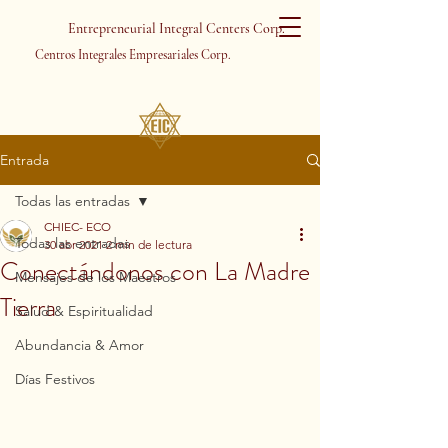
Entrepreneurial Integral Centers Corp.
Centros Integrales Empresariales Corp.
Entrada
Todas las entradas
CHIEC- ECO
Todas las entradas
30 abr 2021
2 min de lectura
Conectándonos con La Madre
Mensajes de los Maestros
Tierra
Salud & Espiritualidad
Abundancia & Amor
Días Festivos