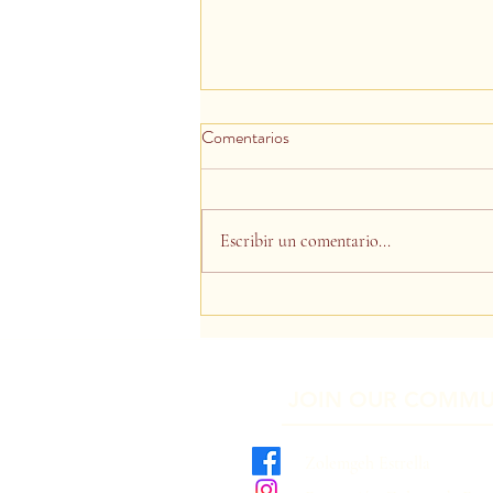
Comentarios
Escribir un comentario...
Comparte tus dones
JOIN OUR COMMU
Zolemgeh Estrella