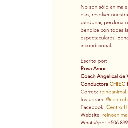
No son sólo animales
eso, resolver nuestr
perdonar, perdonarno
bendice con todas la
espectaculares. Bendí
incondicional. 
Escrito por:
Rosa Amor
Coach Angelical de 
Conductora 
CHIEC
 
Correo: 
reinoanimal
Instagram: 
@centroho
Facebook: 
Centro Ho
Website: 
reinoanima
WhatsApp: +506 839