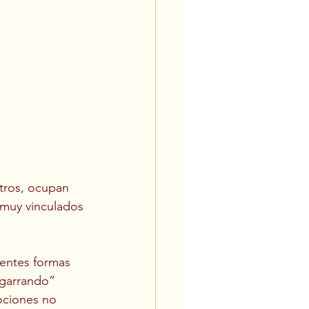
tros, ocupan 
 muy vinculados 
rentes formas 
agarrando” 
ociones no 