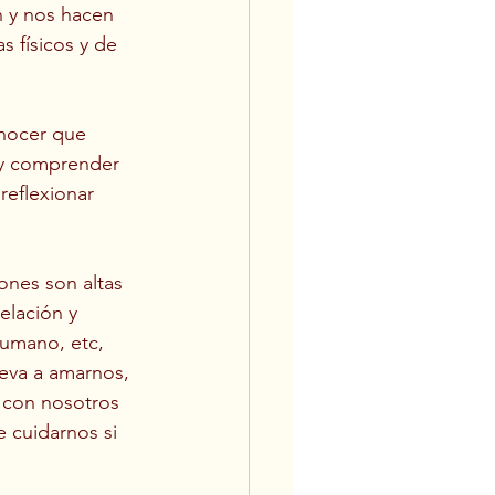
n y nos hacen 
s físicos y de 
nocer que 
 y comprender 
reflexionar 
ones son altas 
elación y 
humano, etc, 
leva a amarnos, 
 con nosotros 
 cuidarnos si 