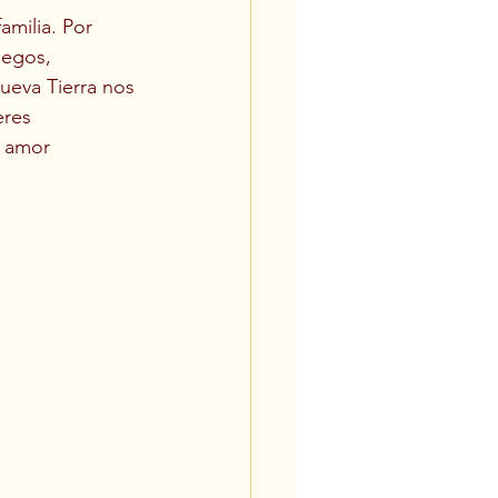
milia. Por 
pegos, 
ueva Tierra nos 
eres 
u amor 