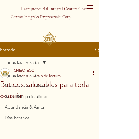
Entrepreneurial Integral Centers Corp.
Centros Integrales Empresariales Corp.
Entrada
Todas las entradas
CHIEC- ECO
Todas las entradas
30 mar 2021
2 min de lectura
Batidos saludables para toda
Mensajes de los Maestros
ocasión
Salud & Espiritualidad
Abundancia & Amor
Días Festivos