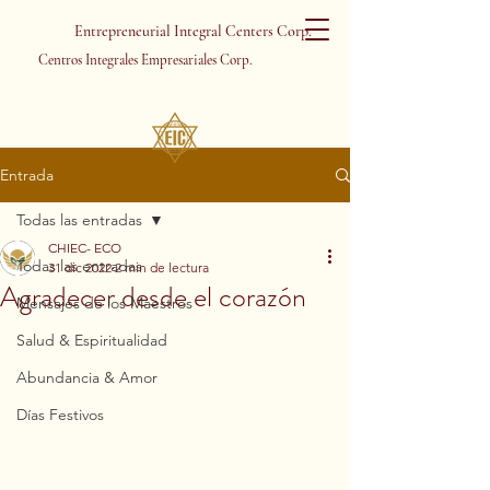
Entrepreneurial Integral Centers Corp.
Centros Integrales Empresariales Corp.
Entrada
Todas las entradas
CHIEC- ECO
Todas las entradas
31 dic 2022
2 min de lectura
Agradecer desde el corazón
Mensajes de los Maestros
Salud & Espiritualidad
Abundancia & Amor
Días Festivos